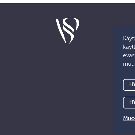
Käyt
käyt
eväst
muut
HY
H
Muok