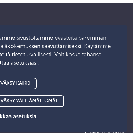
ämme sivustollamme evästeitä paremman
Ota yhteyttä
täjäkokemuksen saavuttamiseksi. Käytämme
eitä tietoturvallisesti. Voit koska tahansa
Medialle
taa asetuksiasi.
Asiointipalvelu
VÄKSY KAIKKI
YVÄKSY VÄLTTÄMÄTTÖMÄT
kaa asetuksia