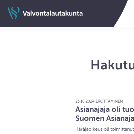
Siirry sisältöön
Valvontalautakunnan etusivulle
Hakutu
23.10.2024 EROTTAMINEN
Asianajaja oli t
Suomen Asianajaj
Käräjäoikeus oli toimittan