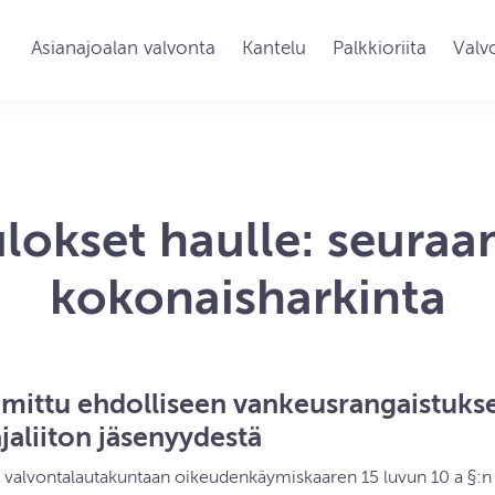
Asianajoalan valvonta
Kantelu
Palkkioriita
Valv
lokset haulle: seura
kokonaisharkinta
uomittu ehdolliseen vankeusrangaistukse
aliiton jäsenyydestä
ut valvontalautakuntaan oikeudenkäymiskaaren 15 luvun 10 a §: