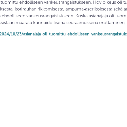
i tuomittu ehdolliseen vankeusrangaistukseen. Hovioikeus oli t
uksesta, kotirauhan rikkomisesta, ampuma‐aserikoksesta sek
 ehdolliseen vankeusrangaistukseen. Koska asianajaja oli tuomi
jo yksistään määrätä kurinpidollisena seuraamuksena erottaminen,
i/2024/10/23/asianajaja-oli-tuomittu-ehdolliseen-vankeusrangaistu