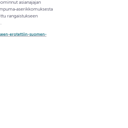
uominnut asianajajan
ä ampuma‐aserikkomuksesta
ttu rangaistukseen
…
kseen-erotettiin-suomen-