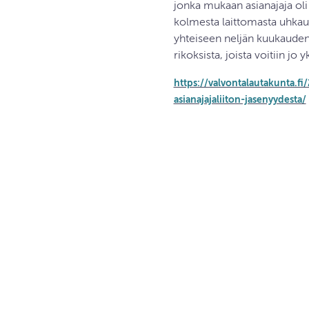
jonka mukaan asianajaja ol
kolmesta laittomasta uhka
yhteiseen neljän kuukauden
rikoksista, joista voitiin 
https://valvontalautakunta.f
asianajajaliiton-jasenyydesta/