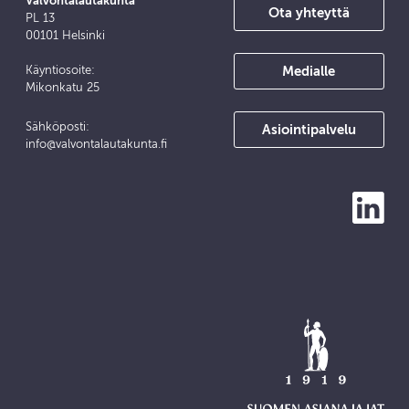
Valvontalautakunta
Ota yhteyttä
PL 13
00101 Helsinki
Medialle
Käyntiosoite:
Mikonkatu 25
Sähköposti:
Asiointipalvelu
info@valvontalautakunta.fi