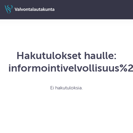
Siirry sisältöön
Valvontalautakunnan etusivulle
Hakutulokset haulle:
informointivelvollisuus
Ei hakutuloksia.