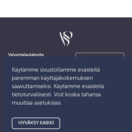
Valvontalautakunta
Ota yhteyttä
PL 13
00101 Helsinki
Käytämme sivustollamme evästeitä
Medialle
Käyntiosoite:
paremman käyttäjäkokemuksen
Mikonkatu 25
saavuttamiseksi. Käytämme evästeitä
tietoturvallisesti. Voit koska tahansa
Sähköposti:
Asiointipalvelu
info@valvontalautakunta.fi
muuttaa asetuksiasi.
HYVÄKSY KAIKKI