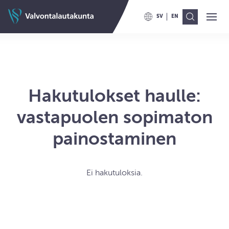
Siirry sisältöön
Valvontalautakunnan etusivulle
SV
EN
Ava
Val
VAIHDA KIELELLE SWITCH TO
VAIHDA KIELELLE ENG
Hakutulokset haulle:
vastapuolen sopimaton
painostaminen
Ei hakutuloksia.