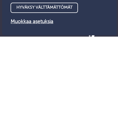
HYVÄKSY VÄLTTÄMÄTTÖMÄT
Muokkaa asetuksia
© Valvontalautakunta 2026
Tietosuoja
Saavutettavuus
Anna palautetta
Evästeet