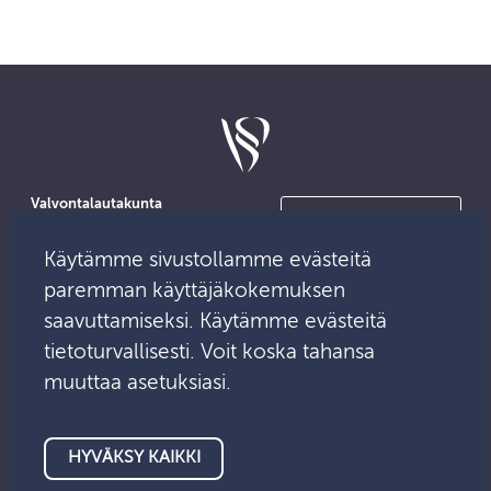
Valvontalautakunta
Ota yhteyttä
PL 13
00101 Helsinki
Käytämme sivustollamme evästeitä
Medialle
Käyntiosoite:
paremman käyttäjäkokemuksen
Mikonkatu 25
saavuttamiseksi. Käytämme evästeitä
tietoturvallisesti. Voit koska tahansa
Sähköposti:
Asiointipalvelu
info@valvontalautakunta.fi
muuttaa asetuksiasi.
HYVÄKSY KAIKKI