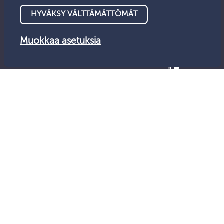
HYVÄKSY VÄLTTÄMÄTTÖMÄT
Muokkaa asetuksia
© Valvontalautakunta 2026
Tietosuoja
Saavutettavuus
Anna palautetta
Evästeet