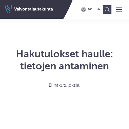
Siirry sisältöön
Valvontalautakunnan etusivulle
SV
EN
Ava
Val
VAIHDA KIELELLE SWITCH TO
VAIHDA KIELELLE ENG
Hakutulokset haulle:
tietojen antaminen
Ei hakutuloksia.