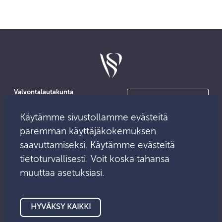
Valvontalautakunta
Ota yhteyttä
PL 13
00101 Helsinki
Käytämme sivustollamme evästeitä
Medialle
Käyntiosoite:
paremman käyttäjäkokemuksen
Mikonkatu 25
saavuttamiseksi. Käytämme evästeitä
tietoturvallisesti. Voit koska tahansa
Sähköposti:
Asiointipalvelu
info@valvontalautakunta.fi
muuttaa asetuksiasi.
HYVÄKSY KAIKKI