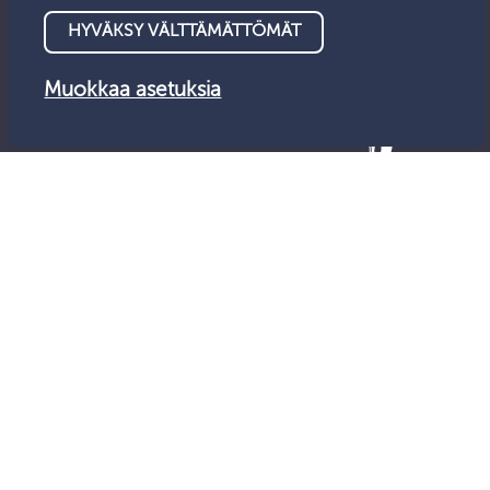
HYVÄKSY VÄLTTÄMÄTTÖMÄT
Muokkaa asetuksia
© Valvontalautakunta 2026
Tietosuoja
Saavutettavuus
Anna palautetta
Evästeet