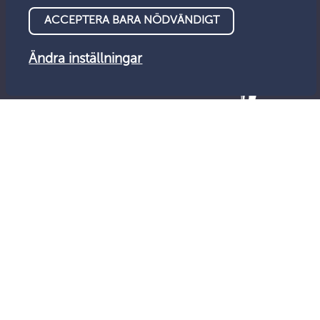
ACCEPTERA BARA NÖDVÄNDIGT
Ändra inställningar
© Tillsynsnämnden 2026
Dataskydd
Tillgänglighet
Feedback
Cookies