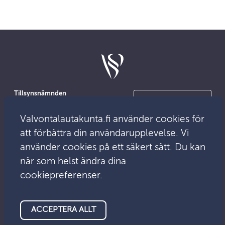
Tillsynsnämnden
Kontakta oss
PB 13
00101 Helsingfors
Valvontalautakunta.fi använder cookies för
För medierna
Besöksadress:
att förbättra din användarupplevelse. Vi
Mikonkatu 25
använder cookies på ett säkert sätt. Du kan
när som helst ändra dina
E-post:
E-tjänst
info@tillsyn.fi
cookiepreferenser.
ACCEPTERA ALLT