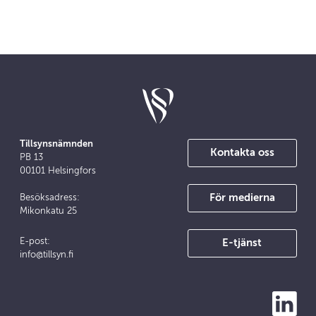
Tillsynsnämnden
Kontakta oss
PB 13
00101 Helsingfors
För medierna
Besöksadress:
Mikonkatu 25
E-post:
E-tjänst
info@tillsyn.fi