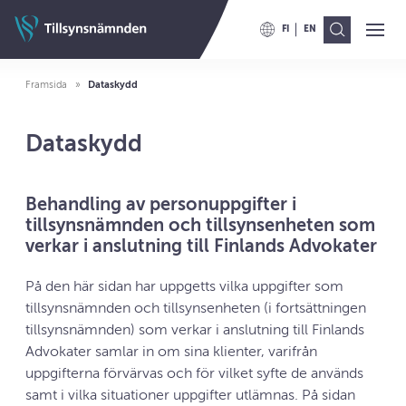
Hoppa till innehåll
Tillbaka till Tillsynsnämdens framsida
FI
EN
Ava
Val
VAIHDA KIELELLE BYT TILL 
VAIHDA KIELELLE ENG
Dataskydd
Framsida
Dataskydd
Dataskydd
Behandling av personuppgifter i
tillsynsnämnden och tillsynsenheten som
verkar i anslutning till Finlands Advokater
På den här sidan har uppgetts vilka uppgifter som
tillsynsnämnden och tillsynsenheten (i fortsättningen
tillsynsnämnden) som verkar i anslutning till Finlands
Advokater samlar in om sina klienter, varifrån
uppgifterna förvärvas och för vilket syfte de används
samt i vilka situationer uppgifter utlämnas. På sidan