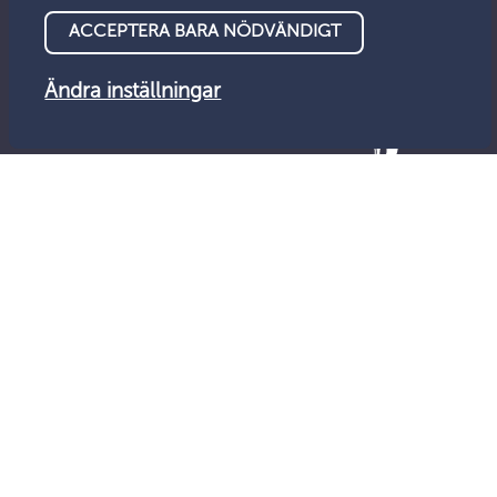
ACCEPTERA BARA NÖDVÄNDIGT
Ändra inställningar
© Tillsynsnämnden 2026
Dataskydd
Tillgänglighet
Feedback
Cookies