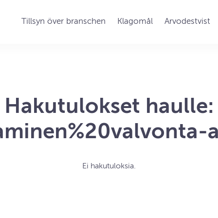
Tillsyn över branschen
Klagomål
Arvodestvist
Hakutulokset haulle:
aminen%20valvonta-a
Ei hakutuloksia.