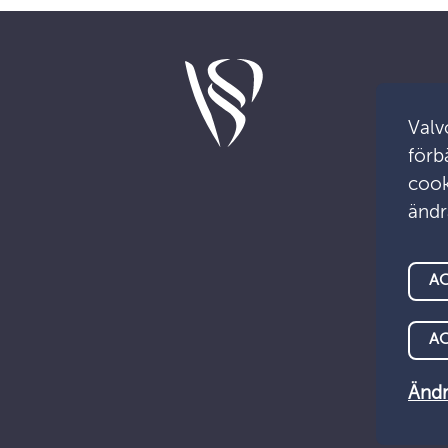
Valv
förb
cook
ändr
AC
A
Ändr