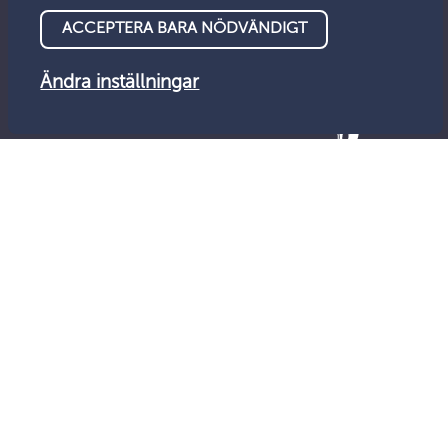
ACCEPTERA BARA NÖDVÄNDIGT
Ändra inställningar
© Tillsynsnämnden 2026
Dataskydd
Tillgänglighet
Feedback
Cookies