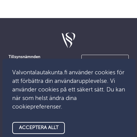
Tillsynsnämnden
Kontakta oss
PB 13
00101 Helsingfors
Valvontalautakunta.fi använder cookies för
För medierna
Besöksadress:
att förbättra din användarupplevelse. Vi
Mikonkatu 25
använder cookies på ett säkert sätt. Du kan
när som helst ändra dina
E-post:
E-tjänst
info@tillsyn.fi
cookiepreferenser.
ACCEPTERA ALLT