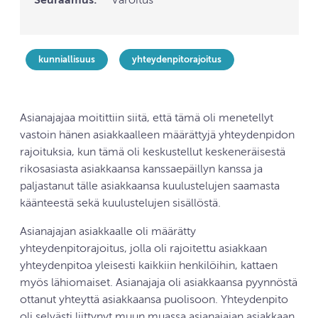
Seuraamus:
Varoitus
kunniallisuus
yhteydenpitorajoitus
Asianajajaa moitittiin siitä, että tämä oli menetellyt
vastoin hänen asiakkaalleen määrättyjä yhteydenpidon
rajoituksia, kun tämä oli keskustellut keskeneräisestä
rikosasiasta asiakkaansa kanssaepäillyn kanssa ja
paljastanut tälle asiakkaansa kuulustelujen saamasta
käänteestä sekä kuulustelujen sisällöstä.
Asianajajan asiakkaalle oli määrätty
yhteydenpitorajoitus, jolla oli rajoitettu asiakkaan
yhteydenpitoa yleisesti kaikkiin henkilöihin, kattaen
myös lähiomaiset. Asianajaja oli asiakkaansa pyynnöstä
ottanut yhteyttä asiakkaansa puolisoon. Yhteydenpito
oli selvästi liittynyt muun muassa asianajajan asiakkaan