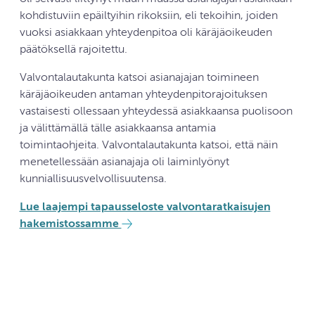
kohdistuviin epäiltyihin rikoksiin, eli tekoihin, joiden
vuoksi asiakkaan yhteydenpitoa oli käräjäoikeuden
päätöksellä rajoitettu.
Valvontalautakunta katsoi asianajajan toimineen
käräjäoikeuden antaman yhteydenpitorajoituksen
vastaisesti ollessaan yhteydessä asiakkaansa puolisoon
ja välittämällä tälle asiakkaansa antamia
toimintaohjeita. Valvontalautakunta katsoi, että näin
menetellessään asianajaja oli laiminlyönyt
kunniallisuusvelvollisuutensa.
Lue laajempi tapausseloste valvontaratkaisujen
hakemistossamme