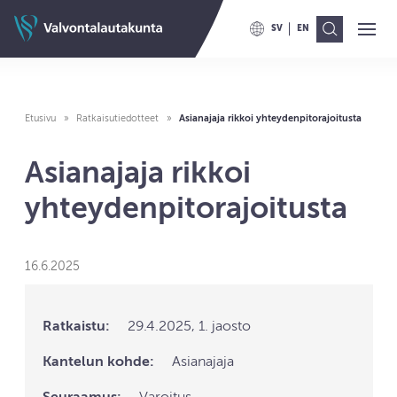
Siirry sisältöön
Valvontalautakunnan etusivulle
SV
EN
Ava
Val
VAIHDA KIELELLE SWITCH TO
VAIHDA KIELELLE ENG
Etusivu
Ratkaisutiedotteet
Asianajaja rikkoi yhteydenpitorajoitusta
Asianajaja rikkoi
yhteydenpitorajoitusta
16.6.2025
Ratkaistu:
29.4.2025, 1. jaosto
Kantelun kohde:
Asianajaja