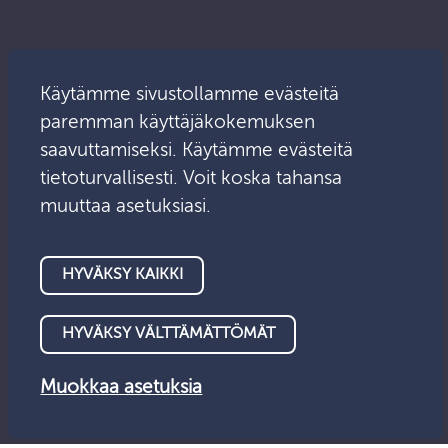
Käytämme sivustollamme evästeitä
paremman käyttäjäkokemuksen
saavuttamiseksi. Käytämme evästeitä
tietoturvallisesti. Voit koska tahansa
muuttaa asetuksiasi.
HYVÄKSY KAIKKI
© Valvontalautakunta 2026
Tietosuoja
Saavutettavuus
HYVÄKSY VÄLTTÄMÄTTÖMÄT
Anna palautetta
Evästeet
Muokkaa asetuksia