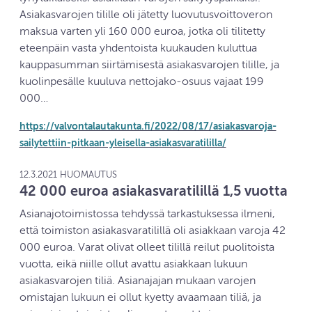
Asiakasvarojen tilille oli jätetty luovutusvoittoveron
maksua varten yli 160 000 euroa, jotka oli tilitetty
eteenpäin vasta yhdentoista kuukauden kuluttua
kauppasumman siirtämisestä asiakasvarojen tilille, ja
kuolinpesälle kuuluva nettojako-osuus vajaat 199
000…
https://valvontalautakunta.fi/2022/08/17/asiakasvaroja-
sailytettiin-pitkaan-yleisella-asiakasvaratililla/
12.3.2021 HUOMAUTUS
42 000 euroa asiakasvaratilillä 1,5 vuotta
Asianajotoimistossa tehdyssä tarkastuksessa ilmeni,
että toimiston asiakasvaratilillä oli asiakkaan varoja 42
000 euroa. Varat olivat olleet tilillä reilut puolitoista
vuotta, eikä niille ollut avattu asiakkaan lukuun
asiakasvarojen tiliä. Asianajajan mukaan varojen
omistajan lukuun ei ollut kyetty avaamaan tiliä, ja