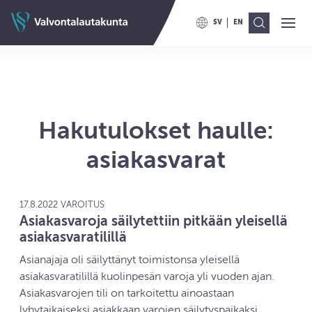
Siirry sisältöön
Valvontalautakunnan etusivulle
SV
EN
Ava
Val
VAIHDA KIELELLE SWITCH TO
VAIHDA KIELELLE ENG
Hakutulokset haulle:
asiakasvarat
17.8.2022 VAROITUS
Asiakasvaroja säilytettiin pitkään yleisellä
asiakasvaratilillä
Asianajaja oli säilyttänyt toimistonsa yleisellä
asiakasvaratilillä kuolinpesän varoja yli vuoden ajan.
Asiakasvarojen tili on tarkoitettu ainoastaan
lyhytaikaiseksi asiakkaan varojen säilytyspaikaksi.