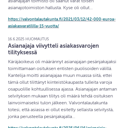
asianajajan toimisto oli saanut varat toisen
asianajotoimiston hallusta. Kyse oli ollut…
https://valvontalautakunta.fi/2021/03/12/42-000-euroa-
asiakasvaratililla-15-vuotta/
16.6.2025 HUOMAUTUS
Asianajaja viivytteli asiakasvarojen
tilityksessä
Käräjäoikeus oli määrännyt asianajajan pesänjakajaksi
toimittamaan osituksen entisten puolisoiden välillä.
Kantelija moitti asianajajaa muun muassa siitä, ettei
tämä ollut tilittänyt kiinteistökaupasta tulleita varoja
osapuolille kohtuullisessa ajassa. Asianajajan antaman
selvityksen mukaan tilitys oli määrä tehdä osituksen
lainvoimaiseksi tulon jälkeen. Valvontalautakunta
totesi, että asiassa ei ollut esitetty sellaista selvitystä,
jonka perusteella pesänjakajalla…