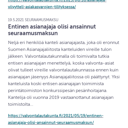
https://valvontalautakunta.fi/2025/06/16/asianajaja-
viivytteli-asiakasvarojen-tilityksessa/
19.5.2021 SEURAAMUSMAKSU
Entinen asianajaja olisi ansainnut
seuraamusmaksun
Neljä eri henkilöä kanteli asianajajasta, joka oli eronnut
Suomen Asianajajaliitosta kanteluiden vireille tulon
jälkeen. Valvontalautakunnalla oli toimivalta tutkia
entisen asianajajan menettelyä, koska valvonta-asiat
olivat tulleet vireille valvontalautakunnassa ennen kuin
asianajajan jäsenyys Asianajajaliitossa oli päättynyt. Yksi
kanteluista koski entisen asianajajan toimimista
perintätoimiston konkurssipesän pesänhoitajana.
Kantelija oli vuonna 2019 vastaanottanut asianajajan
toimistolta…
https://valvontalautakunta.fi/2021/05/19/entinen-
asianajaja-olisi-ansainnut-seuraamusmaksun/