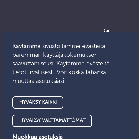
Käytämme sivustollamme evästeitä
paremman käyttäjäkokemuksen
saavuttamiseksi. Käytämme evästeitä
tietoturvallisesti. Voit koska tahansa
muuttaa asetuksiasi.
© Valvontalautakunta 2026
HYVÄKSY KAIKKI
Tietosuoja
Saavutettavuus
Anna palautetta
Evästeet
HYVÄKSY VÄLTTÄMÄTTÖMÄT
Muokkaa asetuksia