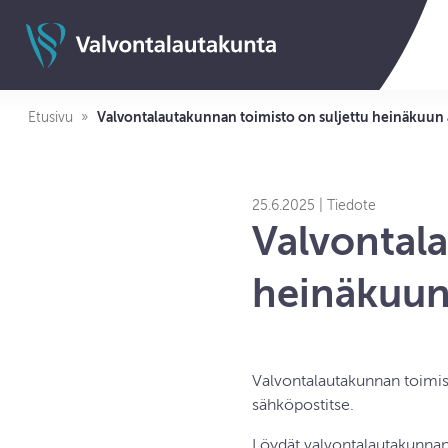
Siirry sisältöön
Valvontalautakunnan etusivulle
Etusivu
Valvontalautakunnan toimisto on suljettu heinäkuun 
25.6.2025 | Tiedote
Valvontala
heinäkuun
Valvontalautakunnan toimist
sähköpostitse.
Löydät valvontalautakunnan