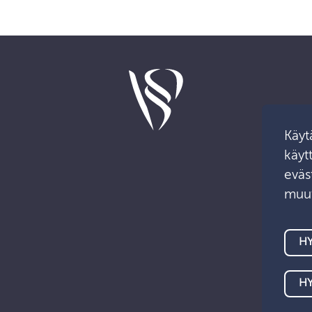
Käyt
käyt
eväst
muut
HY
H