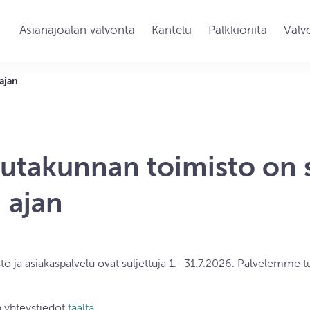
Asianajoalan valvonta
Kantelu
Palkkioriita
Valv
ajan
utakunnan toimisto on s
 ajan
o ja asiakaspalvelu ovat suljettuja 1.–31.7.2026. Palvelemme t
 yhteystiedot
täältä
.