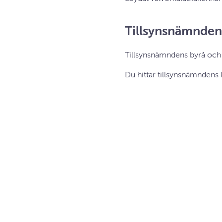
Tillsynsnämndens 
Tillsynsnämndens byrå och k
Du hittar tillsynsnämndens