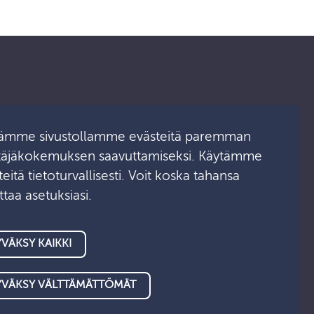
Ota yhteyttä
ämme sivustollamme evästeitä paremman
täjäkokemuksen saavuttamiseksi. Käytämme
Medialle
eitä tietoturvallisesti. Voit koska tahansa
taa asetuksiasi.
Asiointipalvelu
VÄKSY KAIKKI
YVÄKSY VÄLTTÄMÄTTÖMÄT