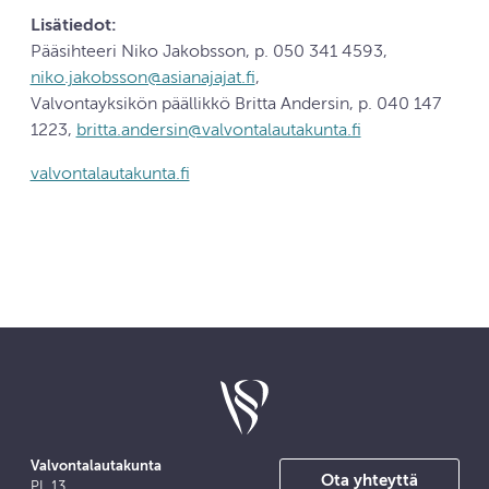
Lisätiedot:
Pääsihteeri Niko Jakobsson, p. 050 341 4593,
niko.jakobsson@asianajajat.fi
,
Valvontayksikön päällikkö Britta Andersin, p. 040 147
1223,
britta.andersin@valvontalautakunta.fi
valvontalautakunta.fi
Valvontalautakunta
Ota yhteyttä
PL 13