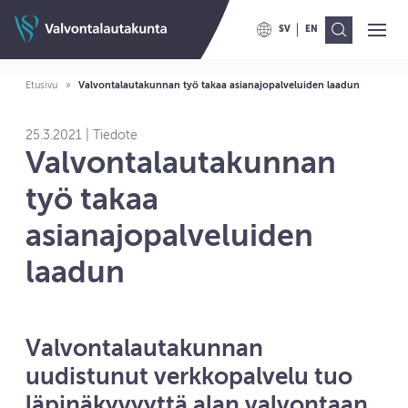
Siirry sisältöön
Valvontalautakunnan etusivulle
SV
EN
Ava
Val
VAIHDA KIELELLE SWITCH TO
VAIHDA KIELELLE ENG
Etusivu
Valvontalautakunnan työ takaa asianajopalveluiden laadun
25.3.2021 | Tiedote
Valvontalautakunnan
työ takaa
asianajopalveluiden
laadun
Valvontalautakunnan
uudistunut verkkopalvelu tuo
läpinäkyvyyttä alan valvontaan