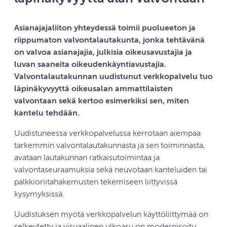
Asianajajaliiton yhteydessä toimii puolueeton ja
riippumaton valvontalautakunta, jonka tehtävänä
on valvoa asianajajia, julkisia oikeusavustajia ja
luvan saaneita oikeudenkäyntiavustajia.
Valvontalautakunnan uudistunut verkkopalvelu tuo
läpinäkyvyyttä oikeusalan ammattilaisten
valvontaan sekä kertoo esimerkiksi sen, miten
kantelu tehdään.
Uudistuneessa verkkopalvelussa kerrotaan aiempaa
tarkemmin valvontalautakunnasta ja sen toiminnasta,
avataan lautakunnan ratkaisutoimintaa ja
valvontaseuraamuksia sekä neuvotaan kanteluiden tai
palkkioriitahakemusten tekemiseen liittyvissä
kysymyksissä.
Uudistuksen myötä verkkopalvelun käyttöliittymää on