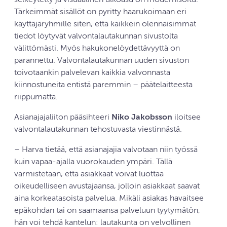
selkeytetty ja visuaalinen ulkoasu on modernisoitu.
Tärkeimmät sisällöt on pyritty haarukoimaan eri
käyttäjäryhmille siten, että kaikkein olennaisimmat
tiedot löytyvät valvontalautakunnan sivustolta
välittömästi. Myös hakukonelöydettävyyttä on
parannettu. Valvontalautakunnan uuden sivuston
toivotaankin palvelevan kaikkia valvonnasta
kiinnostuneita entistä paremmin – päätelaitteesta
riippumatta.
Asianajajaliiton pääsihteeri
Niko Jakobsson
iloitsee
valvontalautakunnan tehostuvasta viestinnästä.
– Harva tietää, että asianajajia valvotaan niin työssä
kuin vapaa-ajalla vuorokauden ympäri. Tällä
varmistetaan, että asiakkaat voivat luottaa
oikeudelliseen avustajaansa, jolloin asiakkaat saavat
aina korkeatasoista palvelua. Mikäli asiakas havaitsee
epäkohdan tai on saamaansa palveluun tyytymätön,
hän voi tehdä kantelun: lautakunta on velvollinen