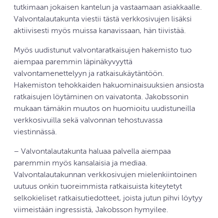
tutkimaan jokaisen kantelun ja vastaamaan asiakkaalle.
Valvontalautakunta viestii tästä verkkosivujen lisäksi
aktiivisesti myös muissa kanavissaan, hän tiivistää.
Myös uudistunut valvontaratkaisujen hakemisto tuo
aiempaa paremmin läpinäkyvyyttä
valvontamenettelyyn ja ratkaisukäytäntöön.
Hakemiston tehokkaiden hakuominaisuuksien ansiosta
ratkaisujen löytäminen on vaivatonta. Jakobssonin
mukaan tämäkin muutos on huomioitu uudistuneilla
verkkosivuilla sekä valvonnan tehostuvassa
viestinnässä.
– Valvontalautakunta haluaa palvella aiempaa
paremmin myös kansalaisia ja mediaa.
Valvontalautakunnan verkkosivujen mielenkiintoinen
uutuus onkin tuoreimmista ratkaisuista kiteytetyt
selkokieliset ratkaisutiedotteet, joista jutun pihvi löytyy
viimeistään ingressistä, Jakobsson hymyilee.