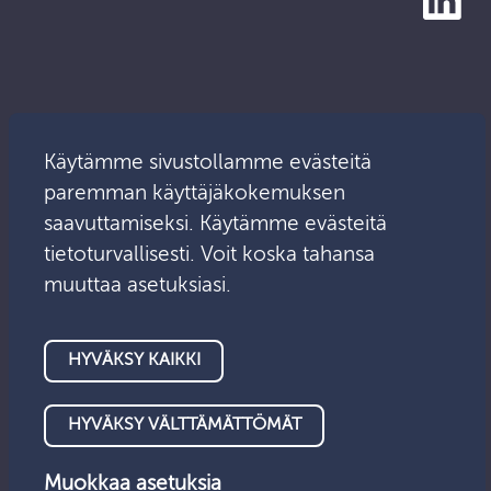
Käytämme sivustollamme evästeitä
paremman käyttäjäkokemuksen
saavuttamiseksi. Käytämme evästeitä
tietoturvallisesti. Voit koska tahansa
muuttaa asetuksiasi.
© Valvontalautakunta 2026
HYVÄKSY KAIKKI
Tietosuoja
Saavutettavuus
HYVÄKSY VÄLTTÄMÄTTÖMÄT
Anna palautetta
Evästeet
Muokkaa asetuksia