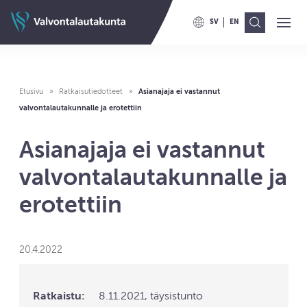
Siirry sisältöön
Valvontalautakunnan etusivulle
SV
EN
Ava
Val
VAIHDA KIELELLE SWITCH TO
VAIHDA KIELELLE ENG
Etusivu
Ratkaisutiedotteet
Asianajaja ei vastannut
valvontalautakunnalle ja erotettiin
Asianajaja ei vastannut
valvontalautakunnalle ja
erotettiin
20.4.2022
Ratkaistu:
8.11.2021, täysistunto