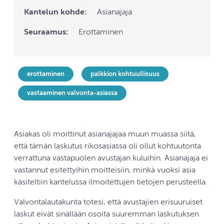
Kantelun kohde:
Asianajaja
Seuraamus:
Erottaminen
erottaminen
palkkion kohtuullisuus
vastaaminen valvonta-asiassa
Asiakas oli moittinut asianajajaa muun muassa siitä,
että tämän laskutus rikosasiassa oli ollut kohtuutonta
verrattuna vastapuolen avustajan kuluihin. Asianajaja ei
vastannut esitettyihin moitteisiin, minkä vuoksi asia
käsiteltiin kantelussa ilmoitettujen tietojen perusteella.
Valvontalautakunta totesi, että avustajien erisuuruiset
laskut eivät sinällään osoita suuremman laskutuksen