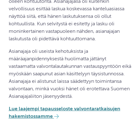
olleen kohtuutonta. Asianajajalla oli kuitenkin
velvollisuus esittää laskua koskevassa kanteluasiassa
näyttöä siitä, että hänen laskutuksensa oli ollut
kohtuullista. Kun selvitystä ei esitetty ja lasku oli
moninkertainen vastapuoleen nähden, asianajajan
laskutusta oli pidettävä kohtuuttomana.
Asianajaja oli useista kehotuksista ja
määräajanpidennyksestä huolimatta jättänyt
vastaamatta valvontalautakunnan vastauspyyntöön eikä
myöskään saapunut asian käsittelyyn täysistunnossa.
Asianajaja ei alistunut laissa säädettyyn toimintansa
valvontaan, minkä vuoksi hänet oli erotettava Suomen
Asianajajaliiton jäsenyydestä.
Lue laajempi tapausseloste valvontaratkaisujen
hakemistossamme