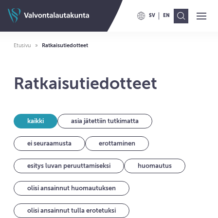
Siirry sisältöön
Valvontalautakunnan etusivulle
SV
EN
Ava
Val
VAIHDA KIELELLE SWITCH TO
VAIHDA KIELELLE ENG
Etusivu
Ratkaisutiedotteet
Ratkaisutiedotteet
kaikki
asia jätettiin tutkimatta
ei seuraamusta
erottaminen
esitys luvan peruuttamiseksi
huomautus
olisi ansainnut huomautuksen
olisi ansainnut tulla erotetuksi