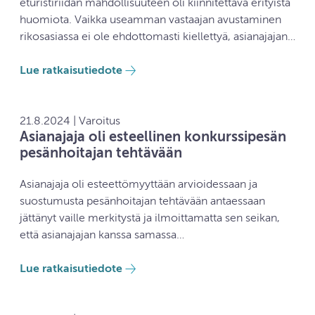
eturistiriidan mahdollisuuteen oli kiinnitettävä erityistä
huomiota. Vaikka useamman vastaajan avustaminen
rikosasiassa ei ole ehdottomasti kiellettyä, asianajajan…
Lue ratkaisutiedote
21.8.2024 | Varoitus
Asianajaja oli esteellinen konkurssipesän
pesänhoitajan tehtävään
Asianajaja oli esteettömyyttään arvioidessaan ja
suostumusta pesänhoitajan tehtävään antaessaan
jättänyt vaille merkitystä ja ilmoittamatta sen seikan,
että asianajajan kanssa samassa…
Lue ratkaisutiedote