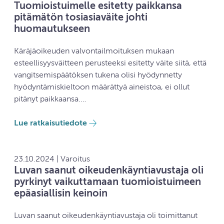
Tuomioistuimelle esitetty paikkansa
pitämätön tosiasiaväite johti
huomautukseen
Käräjäoikeuden valvontailmoituksen mukaan
esteellisyysväitteen perusteeksi esitetty väite siitä, että
vangitsemispäätöksen tukena olisi hyödynnetty
hyödyntämiskieltoon määrättyä aineistoa, ei ollut
pitänyt paikkaansa.…
Lue ratkaisutiedote
23.10.2024 | Varoitus
Luvan saanut oikeudenkäyntiavustaja oli
pyrkinyt vaikuttamaan tuomioistuimeen
epäasiallisin keinoin
Luvan saanut oikeudenkäyntiavustaja oli toimittanut