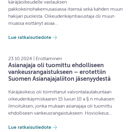
käräjäoikeudelle vastauksen
pakkokeinohakemusasiassa itsensä sekä kahden muun
hakijan puolesta. Oikeudenkäyntiavustaja oli muun
muassa esittänyt asiaa…
Lue ratkaisutiedote
23.10.2024 | Erottaminen
Asianajaja oli tuomittu ehdolliseen
vankeusrangaistukseen – erotettiin
Suomen Asianajajaliiton jäsenyydestä
Käräjäoikeus oli toimittanut valvontalautakuntaan
oikeudenkäymiskaaren 15 luvun 10 a §:n mukaisen
ilmoituksen, jonka mukaan asianajaja oli tuomittu
ehdolliseen vankeusrangaistukseen. Hovioikeus…
Lue ratkaisutiedote