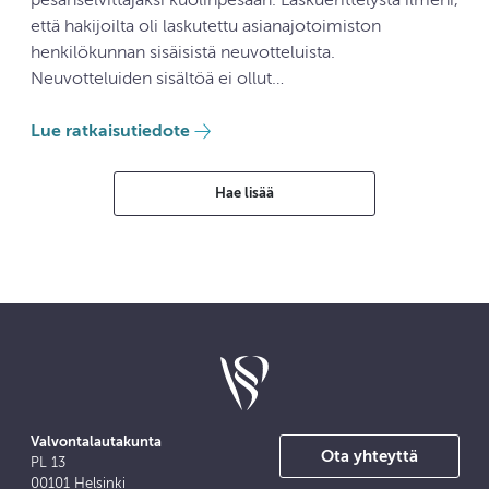
pesänselvittäjäksi kuolinpesään. Laskuerittelystä ilmeni,
että hakijoilta oli laskutettu asianajotoimiston
henkilökunnan sisäisistä neuvotteluista.
Neuvotteluiden sisältöä ei ollut…
Lue ratkaisutiedote
Hae lisää
Valvontalautakunta
Ota yhteyttä
PL 13
00101 Helsinki