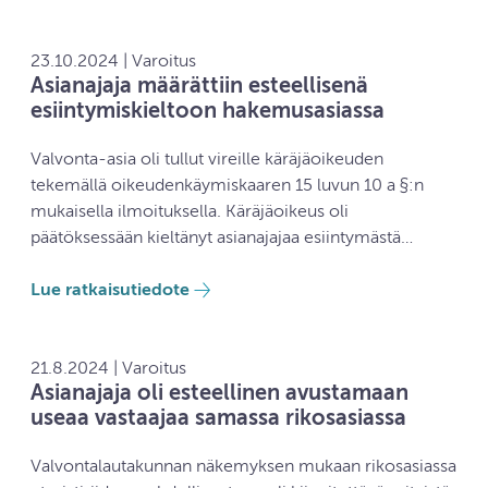
23.10.2024 | Varoitus
Asianajaja määrättiin esteellisenä
esiintymiskieltoon hakemusasiassa
Valvonta-asia oli tullut vireille käräjäoikeuden
tekemällä oikeudenkäymiskaaren 15 luvun 10 a §:n
mukaisella ilmoituksella. Käräjäoikeus oli
päätöksessään kieltänyt asianajajaa esiintymästä…
Lue ratkaisutiedote
21.8.2024 | Varoitus
Asianajaja oli esteellinen avustamaan
useaa vastaajaa samassa rikosasiassa
Valvontalautakunnan näkemyksen mukaan rikosasiassa