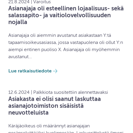
21.8.2024 | Varoitus
Asianajaja oli esteellinen lojaalisuus- sekä
salassapito- ja vaitiolovelvollisuuden
nojalla
Asianajaja oli aiemmin avustanut asiakastaan Y:tä
tapaamisoikeusasiassa, jossa vastapuolena oli ollut Y:n
aiempi entinen puoliso X. Asianajaja oli myöhemmin
avustanut…
Lue ratkaisutiedote
12.6.2024 | Palkkiota suositettiin alennettavaksi
Asiakasta ei olisi saanut laskuttaa
asianajotoimiston sisäisistä
neuvotteluista
Käräjäoikeus oli määrännyt asianajajan