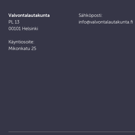
Valvontalautakunta
Sähköposti:
PL 13
info@valvontalautakunta.fi
00101 Helsinki
Käyntiosoite:
Mikonkatu 25