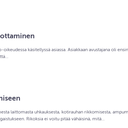
rottaminen
to-oikeudessa käsitellyssä asiassa. Asiakkaan avustajana oli ensi
että…
miseen
lmesta laittomasta uhkauksesta, kotirauhan rikkomisesta, amp
istukseen. Rikoksia ei voitu pitää vähäisinä, mitä…