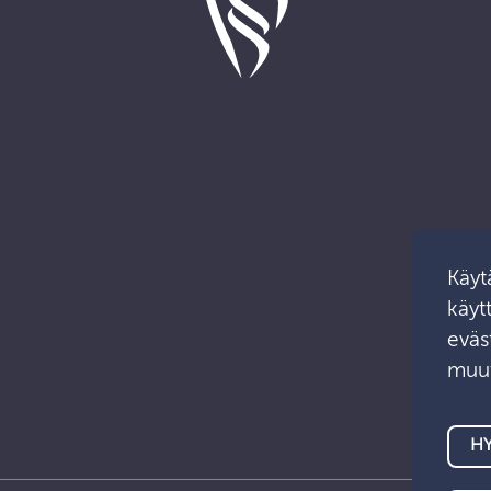
Käyt
käyt
eväst
muut
HY