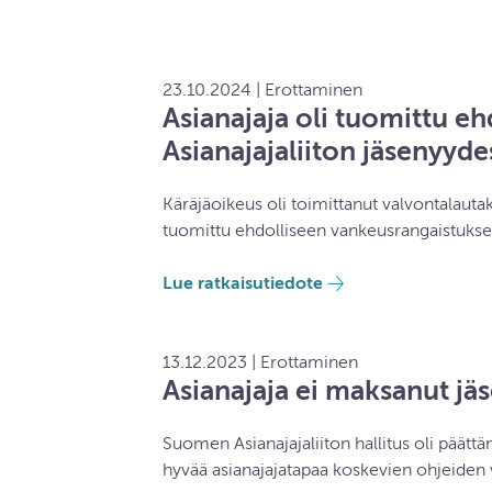
23.10.2024 | Erottaminen
Asianajaja oli tuomittu e
Asianajajaliiton jäsenyyde
Käräjäoikeus oli toimittanut valvontalaut
tuomittu ehdolliseen vankeusrangaistuks
Lue ratkaisutiedote
13.12.2023 | Erottaminen
Asianajaja ei maksanut jä
Suomen Asianajajaliiton hallitus oli päättä
hyvää asianajajatapaa koskevien ohjeiden 