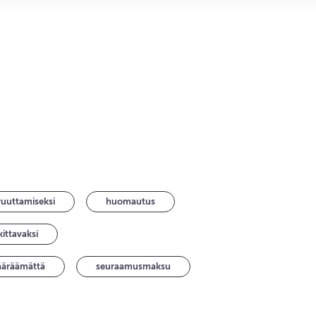
ruuttamiseksi
huomautus
kittavaksi
ääräämättä
seuraamusmaksu