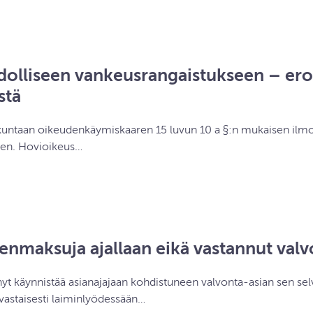
hdolliseen vankeusrangaistukseen – er
stä
akuntaan oikeudenkäymiskaaren 15 luvun 10 a §:n mukaisen ilmo
een. Hovioikeus…
senmaksuja ajallaan eikä vastannut val
nyt käynnistää asianajajaan kohdistuneen valvonta-asian sen selv
vastaisesti laiminlyödessään…