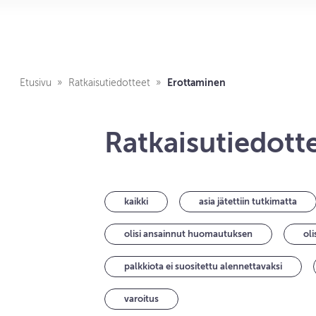
Etusivu
Ratkaisutiedotteet
Erottaminen
Ratkaisutiedott
kaikki
asia jätettiin tutkimatta
olisi ansainnut huomautuksen
oli
palkkiota ei suositettu alennettavaksi
varoitus