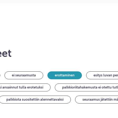
eet
ei seuraamusta
erottaminen
esitys luvan pe
si ansainnut tulla erotetuksi
palkkioriitahakemusta ei otettu tut
palkkiota suositettiin alennettavaksi
seuraamus jätettiin m