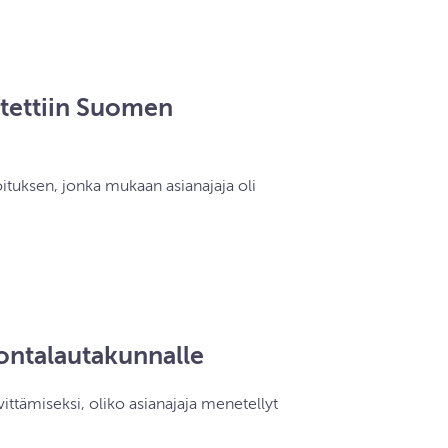
otettiin Suomen
ituksen, jonka mukaan asianajaja oli
vontalautakunnalle
ittämiseksi, oliko asianajaja menetellyt