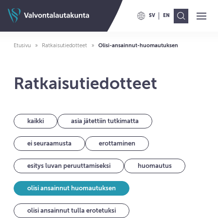
Siirry sisältöön
Valvontalautakunnan etusivulle
SV
EN
Ava
Val
VAIHDA KIELELLE SWITCH TO
VAIHDA KIELELLE ENG
Etusivu
Ratkaisutiedotteet
Olisi-ansainnut-huomautuksen
Ratkaisutiedotteet
kaikki
asia jätettiin tutkimatta
ei seuraamusta
erottaminen
esitys luvan peruuttamiseksi
huomautus
olisi ansainnut huomautuksen
olisi ansainnut tulla erotetuksi