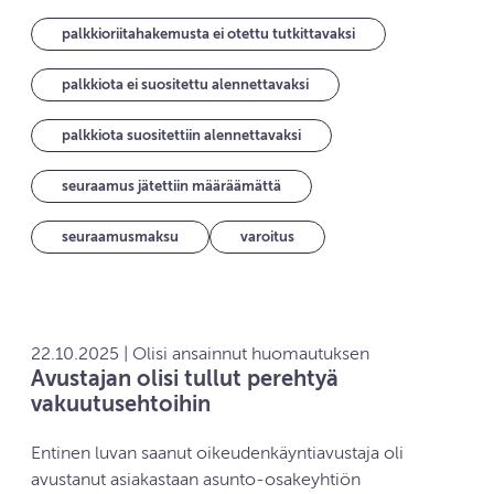
palkkioriitahakemusta ei otettu tutkittavaksi
palkkiota ei suositettu alennettavaksi
palkkiota suositettiin alennettavaksi
seuraamus jätettiin määräämättä
seuraamusmaksu
varoitus
22.10.2025 | Olisi ansainnut huomautuksen
Avustajan olisi tullut perehtyä
vakuutusehtoihin
Entinen luvan saanut oikeudenkäyntiavustaja oli
avustanut asiakastaan asunto-osakeyhtiön