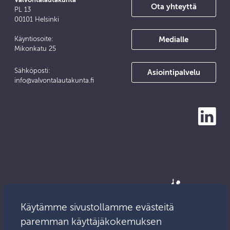
Valvontalautakunta
Ota yhteyttä
PL 13
00101 Helsinki
Medialle
Käyntiosoite:
Mikonkatu 25
Sähköposti:
Asiointipalvelu
info@valvontalautakunta.fi
Käytämme sivustollamme evästeitä
paremman käyttäjäkokemuksen