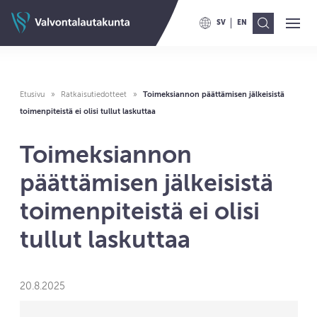
Siirry sisältöön
Valvontalautakunnan etusivulle
SV
EN
Ava
Val
VAIHDA KIELELLE SWITCH TO
VAIHDA KIELELLE ENG
Etusivu
Ratkaisutiedotteet
Toimeksiannon päättämisen jälkeisistä
toimenpiteistä ei olisi tullut laskuttaa
Toimeksiannon
päättämisen jälkeisistä
toimenpiteistä ei olisi
tullut laskuttaa
20.8.2025