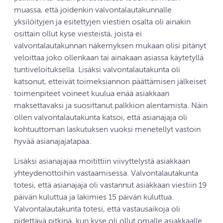
muassa, että joidenkin valvontalautakunnalle
yksilöityjen ja esitettyjen viestien osalta oli ainakin
osittain ollut kyse viesteistä, joista ei
valvontalautakunnan näkemyksen mukaan olisi pitänyt
veloittaa joko ollenkaan tai ainakaan asiassa käytetyllä
tuntiveloituksella. Lisäksi valvontalautakunta oli
katsonut, etteivät toimeksiannon päättämisen jälkeiset
toimenpiteet voineet kuulua enää asiakkaan
maksettavaksi ja suosittanut palkkion alentamista. Näin
ollen valvontalautakunta katsoi, että asianajaja oli
kohtuuttoman laskutuksen vuoksi menetellyt vastoin
hyvää asianajajatapaa.
Lisäksi asianajajaa moitittiin viivyttelystä asiakkaan
yhteydenottoihin vastaamisessa. Valvontalautakunta
totesi, että asianajaja oli vastannut asiakkaan viestiin 19
päivän kuluttua ja lakimies 15 päivän kuluttua.
Valvontalautakunta totesi, että vastausaikoja oli
pidettävä pitkinä, kun kyse oli ollut omalle asiakkaalle