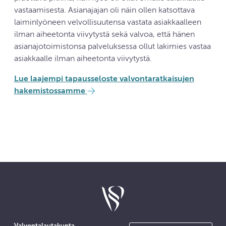
vastaamisesta. Asianajajan oli näin ollen katsottava
laiminlyöneen velvollisuutensa vastata asiakkaalleen
ilman aiheetonta viivytystä sekä valvoa, että hänen
asianajotoimistonsa palveluksessa ollut lakimies vastaa
asiakkaalle ilman aiheetonta viivytystä.
Lue laajempi tapausseloste valvontaratkaisujen
hakemistossamme