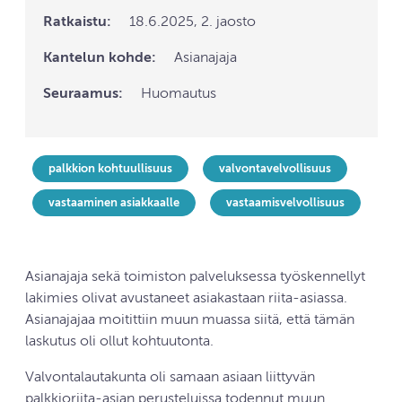
Ratkaistu:
18.6.2025, 2. jaosto
Kantelun kohde:
Asianajaja
Seuraamus:
Huomautus
palkkion kohtuullisuus
valvontavelvollisuus
vastaaminen asiakkaalle
vastaamisvelvollisuus
Asianajaja sekä toimiston palveluksessa työskennellyt
lakimies olivat avustaneet asiakastaan riita-asiassa.
Asianajajaa moitittiin muun muassa siitä, että tämän
laskutus oli ollut kohtuutonta.
Valvontalautakunta oli samaan asiaan liittyvän
palkkioriita-asian perusteluissa todennut muun