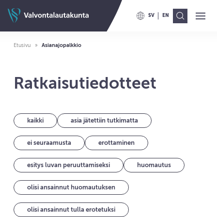
Siirry sisältöön
Valvontalautakunnan etusivulle
SV
EN
Ava
Val
VAIHDA KIELELLE SWITCH TO
VAIHDA KIELELLE ENG
Etusivu
Asianajopalkkio
Ratkaisutiedotteet
kaikki
asia jätettiin tutkimatta
ei seuraamusta
erottaminen
esitys luvan peruuttamiseksi
huomautus
olisi ansainnut huomautuksen
olisi ansainnut tulla erotetuksi