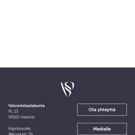
Valvontalautakunta
Ota yhteyttä
PL 13
00101 Helsinki
Medialle
Käyntiosoite:
Mikonkatu 25