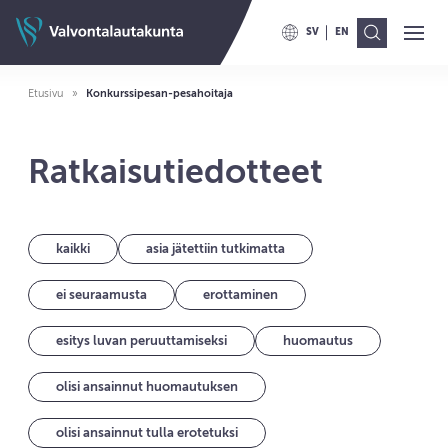
Siirry sisältöön
Valvontalautakunnan etusivulle
SV
EN
Ava
Val
VAIHDA KIELELLE SWITCH TO
VAIHDA KIELELLE ENG
Etusivu
Konkurssipesan-pesahoitaja
Ratkaisutiedotteet
kaikki
asia jätettiin tutkimatta
ei seuraamusta
erottaminen
esitys luvan peruuttamiseksi
huomautus
olisi ansainnut huomautuksen
olisi ansainnut tulla erotetuksi