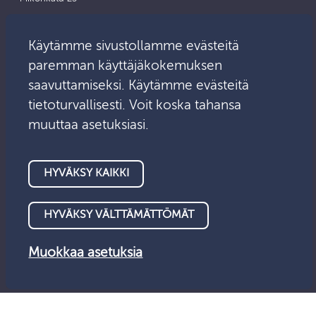
Sähköposti:
Asiointipalvelu
info@valvontalautakunta.fi
Käytämme sivustollamme evästeitä
paremman käyttäjäkokemuksen
saavuttamiseksi. Käytämme evästeitä
tietoturvallisesti. Voit koska tahansa
muuttaa asetuksiasi.
HYVÄKSY KAIKKI
HYVÄKSY VÄLTTÄMÄTTÖMÄT
Muokkaa asetuksia