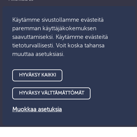
Sähköposti:
Asiointipalvelu
info@valvontalautakunta.fi
Käytämme sivustollamme evästeitä
paremman käyttäjäkokemuksen
saavuttamiseksi. Käytämme evästeitä
tietoturvallisesti. Voit koska tahansa
muuttaa asetuksiasi.
HYVÄKSY KAIKKI
HYVÄKSY VÄLTTÄMÄTTÖMÄT
Muokkaa asetuksia