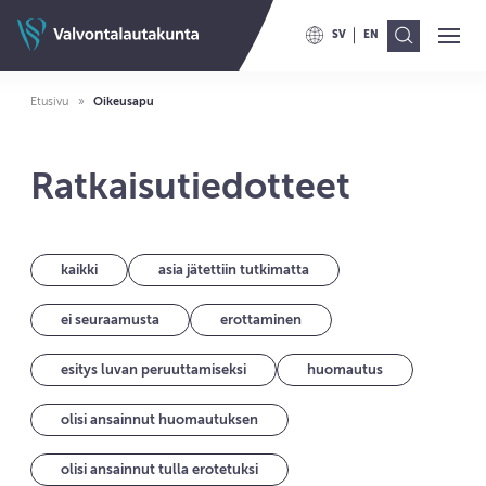
Siirry sisältöön
Valvontalautakunnan etusivulle
SV
EN
Ava
Val
VAIHDA KIELELLE SWITCH TO
VAIHDA KIELELLE ENG
Etusivu
Oikeusapu
Ratkaisutiedotteet
kaikki
asia jätettiin tutkimatta
ei seuraamusta
erottaminen
esitys luvan peruuttamiseksi
huomautus
olisi ansainnut huomautuksen
olisi ansainnut tulla erotetuksi