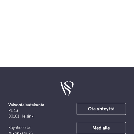
Valvontalautakunta
Ota yhteyttä
PL 13
00101 Helsinki
Medialle
Käyntiosoite:
Mikonkatu 25