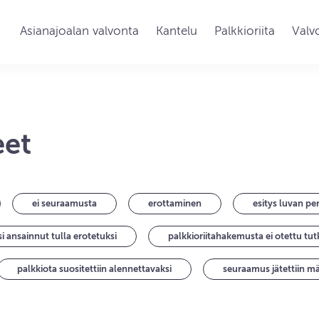
Asianajoalan valvonta
Kantelu
Palkkioriita
Valv
eet
ei seuraamusta
erottaminen
esitys luvan pe
si ansainnut tulla erotetuksi
palkkioriitahakemusta ei otettu tut
palkkiota suositettiin alennettavaksi
seuraamus jätettiin m