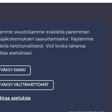
ämme sivustollamme evästeitä paremman
Ota yhteyttä
täjäkokemuksen saavuttamiseksi. Käytämme
eitä tietoturvallisesti. Voit koska tahansa
Medialle
taa asetuksiasi.
Asiointipalvelu
VÄKSY KAIKKI
YVÄKSY VÄLTTÄMÄTTÖMÄT
kaa asetuksia