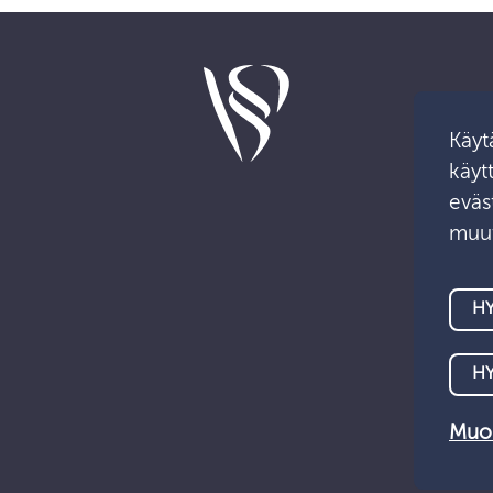
Käyt
käyt
eväst
muut
HY
H
Muok