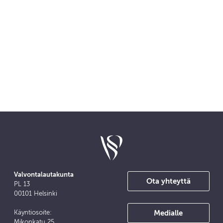
Valvontalautakunta
Ota yhteyttä
PL 13
00101 Helsinki
Medialle
Käyntiosoite:
Mikonkatu 25