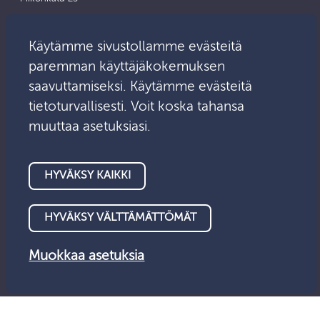
Sähköposti:
Asiointipalvelu
info@valvontalautakunta.fi
Käytämme sivustollamme evästeitä
paremman käyttäjäkokemuksen
saavuttamiseksi. Käytämme evästeitä
tietoturvallisesti. Voit koska tahansa
muuttaa asetuksiasi.
HYVÄKSY KAIKKI
HYVÄKSY VÄLTTÄMÄTTÖMÄT
Muokkaa asetuksia