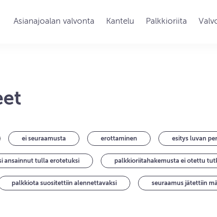
Asianajoalan valvonta
Kantelu
Palkkioriita
Valv
eet
ei seuraamusta
erottaminen
esitys luvan pe
si ansainnut tulla erotetuksi
palkkioriitahakemusta ei otettu tut
palkkiota suositettiin alennettavaksi
seuraamus jätettiin m