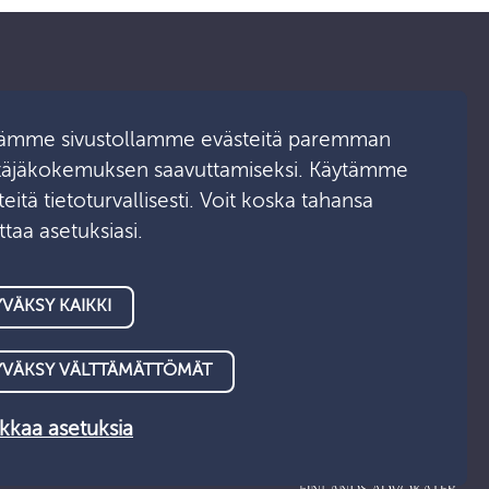
ämme sivustollamme evästeitä paremman
Ota yhteyttä
täjäkokemuksen saavuttamiseksi. Käytämme
eitä tietoturvallisesti. Voit koska tahansa
Medialle
taa asetuksiasi.
Asiointipalvelu
VÄKSY KAIKKI
YVÄKSY VÄLTTÄMÄTTÖMÄT
kaa asetuksia