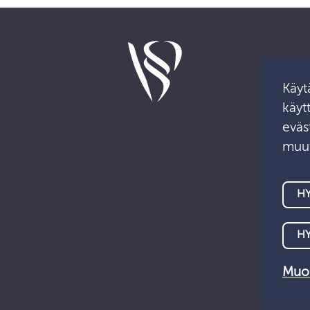
Käyt
käyt
eväst
muut
HY
H
Muok