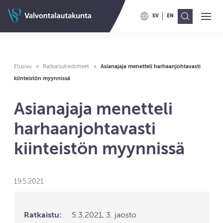
Siirry sisältöön
Valvontalautakunnan etusivulle
SV
EN
Ava
Val
VAIHDA KIELELLE SWITCH TO
VAIHDA KIELELLE ENG
Etusivu
Ratkaisutiedotteet
Asianajaja menetteli harhaanjohtavasti
kiinteistön myynnissä
Asianajaja menetteli
harhaanjohtavasti
kiinteistön myynnissä
19.5.2021
Ratkaistu:
5.3.2021, 3. jaosto