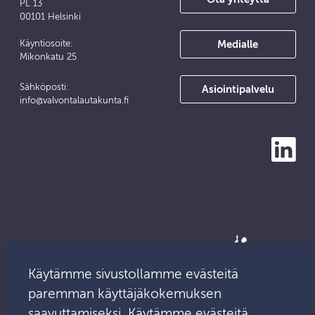
PL 13
00101 Helsinki
Medialle
Käyntiosoite:
Mikonkatu 25
Sähköposti:
Asiointipalvelu
info@valvontalautakunta.fi
Käytämme sivustollamme evästeitä
paremman käyttäjäkokemuksen
saavuttamiseksi. Käytämme evästeitä