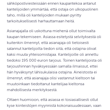
sähköpostiviesteissään ennen kaupantekoa antanut
kantelijoiden ymmärtää, että ostaja on ulkopuolinen
taho, millä oli kantelijoiden mukaan pyritty
tarkoituksellisesti harhauttamaan heitä.
Asianajajalla oli uskottuna miehenä ollut toimivalta
kaupan tekemiseen. Asiassa esitetystä selvityksestä oli
kuitenkin ilmennyt, että asianajaja oli tietoisesti
salannut kantelijoilta tiedon siitä, että ostajina olivat
kaksi muuta yhteisomistajaa. Kantelijoille oli annettu
tiedoksi 195 000 euron tarjous. Toinen kantelijoista oli
tarjoushinnan hyväksyessään samalla ilmaissut, ettei
hän hyväksynyt lähisukulaisia ostajina. Aineistosta ei
ilmennyt, että asianajaja olisi vastannut kieltoon tai
muutoinkaan tiedottanut kantelijaa kieltonsa
mahdollisesta merkityksestä.
Ottaen huomioon, että asiassa ei tosiasiallisesti ollut
kyse kiinteistöjen myynnistä kokonaisuudessaan, vaan