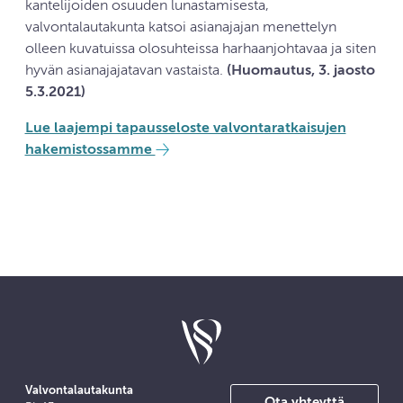
kantelijoiden osuuden lunastamisesta,
valvontalautakunta katsoi asianajajan menettelyn
olleen kuvatuissa olosuhteissa harhaanjohtavaa ja siten
hyvän asianajajatavan vastaista.
(Huomautus, 3. jaosto
5.3.2021)
Lue laajempi tapausseloste valvontaratkaisujen
hakemistossamme
Valvontalautakunta
Ota yhteyttä