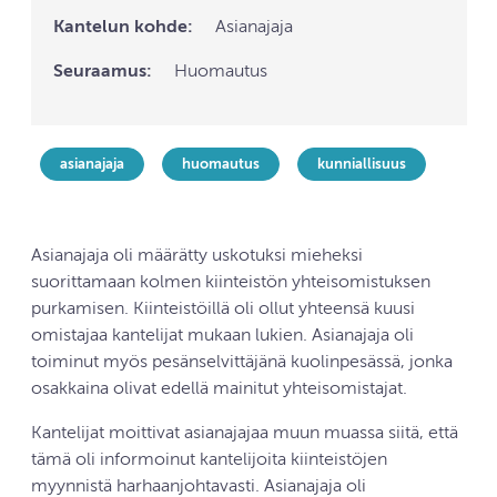
Kantelun kohde:
Asianajaja
Seuraamus:
Huomautus
asianajaja
huomautus
kunniallisuus
Asianajaja oli määrätty uskotuksi mieheksi
suorittamaan kolmen kiinteistön yhteisomistuksen
purkamisen. Kiinteistöillä oli ollut yhteensä kuusi
omistajaa kantelijat mukaan lukien. Asianajaja oli
toiminut myös pesänselvittäjänä kuolinpesässä, jonka
osakkaina olivat edellä mainitut yhteisomistajat.
Kantelijat moittivat asianajajaa muun muassa siitä, että
tämä oli informoinut kantelijoita kiinteistöjen
myynnistä harhaanjohtavasti. Asianajaja oli