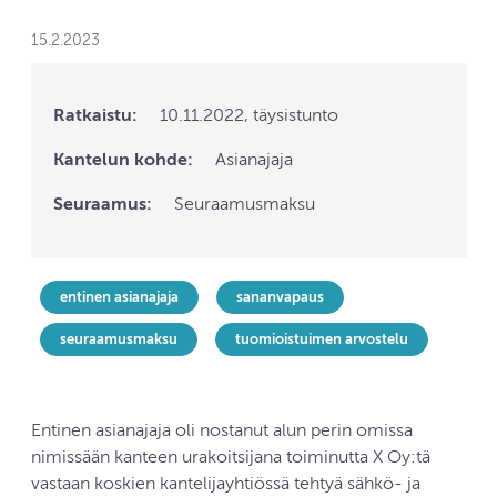
15.2.2023
Ratkaistu:
10.11.2022, täysistunto
Kantelun kohde:
Asianajaja
Seuraamus:
Seuraamusmaksu
entinen asianajaja
sananvapaus
seuraamusmaksu
tuomioistuimen arvostelu
Entinen asianajaja oli nostanut alun perin omissa
nimissään kanteen urakoitsijana toiminutta X Oy:tä
vastaan koskien kantelijayhtiössä tehtyä sähkö- ja