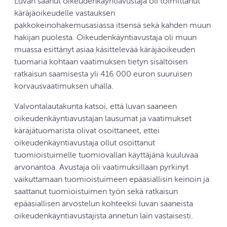
Luvan saanut oikeudenkäyntiavustaja oli toimittanut
käräjäoikeudelle vastauksen
pakkokeinohakemusasiassa itsensä sekä kahden muun
hakijan puolesta. Oikeudenkäyntiavustaja oli muun
muassa esittänyt asiaa käsittelevää käräjäoikeuden
tuomaria kohtaan vaatimuksen tietyn sisältöisen
ratkaisun saamisesta yli 416 000 euron suuruisen
korvausvaatimuksen uhalla.
Valvontalautakunta katsoi, että luvan saaneen
oikeudenkäyntiavustajan lausumat ja vaatimukset
käräjätuomarista olivat osoittaneet, ettei
oikeudenkäyntiavustaja ollut osoittanut
tuomioistuimelle tuomiovallan käyttäjänä kuuluvaa
arvonantoa. Avustaja oli vaatimuksillaan pyrkinyt
vaikuttamaan tuomioistuimeen epäasiallisin keinoin ja
saattanut tuomioistuimen työn sekä ratkaisun
epäasiallisen arvostelun kohteeksi luvan saaneista
oikeudenkäyntiavustajista annetun lain vastaisesti.