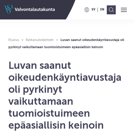
Siirry sisältöön
Valvontalautakunnan etusivulle
SV
EN
Ava
Val
VAIHDA KIELELLE SWITCH TO
VAIHDA KIELELLE ENG
Etusivu
Ratkaisutiedotteet
Luvan saanut oikeudenkäyntiavustaja oli
pyrkinyt vaikuttamaan tuomioistuimeen epäasiallisin keinoin
Luvan saanut
oikeudenkäyntiavustaja
oli pyrkinyt
vaikuttamaan
tuomioistuimeen
epäasiallisin keinoin