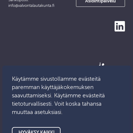
Sähköposti:
Asiointipalvelu
info@valvontalautakunta.fi
Käytämme sivustollamme evästeitä
paremman käyttäjäkokemuksen
saavuttamiseksi. Käytämme evästeitä
tietoturvallisesti. Voit koska tahansa
muuttaa asetuksiasi.
© Valvontalautakunta 2026
HYVÄKSY KAIKKI
Tietosuoja
Saavutettavuus