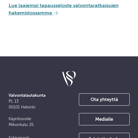
Lue laajempi tapausseloste valvontaratkaisujen
hakemistossamme
Valvontalautakunta
Ota yhteyttä
PL 13
00101 Helsinki
Medialle
Käyntiosoite:
Mikonkatu 25