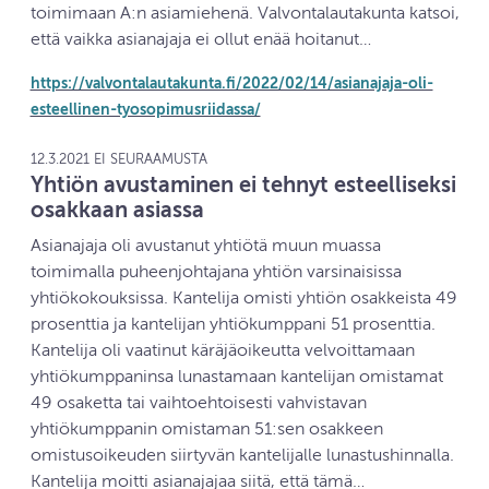
toimimaan A:n asiamiehenä. Valvontalautakunta katsoi,
että vaikka asianajaja ei ollut enää hoitanut…
https://valvontalautakunta.fi/2022/02/14/asianajaja-oli-
esteellinen-tyosopimusriidassa/
12.3.2021 EI SEURAAMUSTA
Yhtiön avustaminen ei tehnyt esteelliseksi
osakkaan asiassa
Asianajaja oli avustanut yhtiötä muun muassa
toimimalla puheenjohtajana yhtiön varsinaisissa
yhtiökokouksissa. Kantelija omisti yhtiön osakkeista 49
prosenttia ja kantelijan yhtiökumppani 51 prosenttia.
Kantelija oli vaatinut käräjäoikeutta velvoittamaan
yhtiökumppaninsa lunastamaan kantelijan omistamat
49 osaketta tai vaihtoehtoisesti vahvistavan
yhtiökumppanin omistaman 51:sen osakkeen
omistusoikeuden siirtyvän kantelijalle lunastushinnalla.
Kantelija moitti asianajajaa siitä, että tämä…