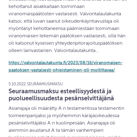
kehottanut asiakkaitaan toimimaan
viranomaispäätösten vastaisesti. Valvontalautakunta
katsoi, että luvan saanut oikeudenkäyntiavustaja oli
myöntänyt kehottaneensa päämiestään toimimaan
viranomaisen tekemän päätöksen vastaisesti, sillä hän
oli katsonut kyseisen yhteydenpitorajoituspäätöksen
olleen lainvastainen. Valvontalautakunta…
https://valvontalautakunta.fi/2023/08/16/viranomaisen-
paatoksen-vastaisesti-ohjeistaminen-oli-moitittavaa/
5.10.2022 SEURAAMUSMAKSU
Seuraamusmaksu esteellisyydestä ja
puolueellisuudesta pesänselvittäjänä
Asianajaja oli määrätty A:n testamentissa testamentin
toimeenpanijaksi ja myöhemmin käräjäoikeudessa
pesänselvittäjäksi A:n kuolinpesään. Asianajaja oli
aiemmin avustanut A:ta tämän vanhempien