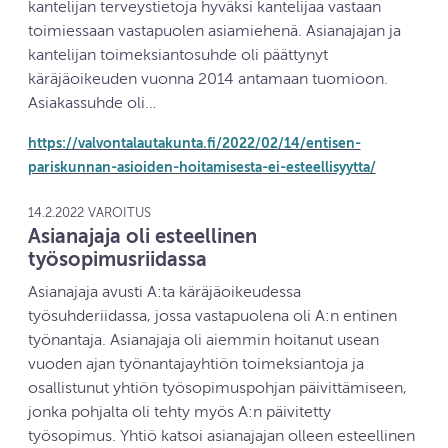
kantelijan terveystietoja hyväksi kantelijaa vastaan
toimiessaan vastapuolen asiamiehenä. Asianajajan ja
kantelijan toimeksiantosuhde oli päättynyt
käräjäoikeuden vuonna 2014 antamaan tuomioon.
Asiakassuhde oli…
https://valvontalautakunta.fi/2022/02/14/entisen-
pariskunnan-asioiden-hoitamisesta-ei-esteellisyytta/
14.2.2022 VAROITUS
Asianajaja oli esteellinen
työsopimusriidassa
Asianajaja avusti A:ta käräjäoikeudessa
työsuhderiidassa, jossa vastapuolena oli A:n entinen
työnantaja. Asianajaja oli aiemmin hoitanut usean
vuoden ajan työnantajayhtiön toimeksiantoja ja
osallistunut yhtiön työsopimuspohjan päivittämiseen,
jonka pohjalta oli tehty myös A:n päivitetty
työsopimus. Yhtiö katsoi asianajajan olleen esteellinen