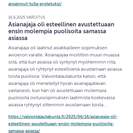
ansainnut-tulla-erotetuksi/
16.6.2025 VAROITUS
Asianajaja oli esteellinen avustettuaan
ensin molempia puolisoita samassa
asiassa
Asianajaja oli laatinut asiakkailleen sopimuksen
avioeron varalle. Asianajajaa moitittiin muun muassa
siitä, että kun asiassa oli syntynyt myöhemmin riita,
asianajaja oli ryhtynyt esteellisenä avustamaan asiassa
toista puolisoa. Valvontalautakunta katsoi, että
asianajaja oli menetellyt hyvän asianajajatavan
vastaisesti, kun hän oli avustettuaan molempia
puolisoita ositussopimuksen laatimista koskevassa
asiassa ryhtynyt sittemmin avustamaan toista…
https://valvontalautakunta.fi/2025/06/16/asianajaja-oli-
esteellinen-avustettuaan-ensin-molempia-puolisoita-
samassa-asiassa/