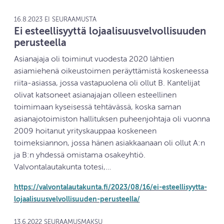
16.8.2023 EI SEURAAMUSTA
Ei esteellisyyttä lojaalisuusvelvollisuuden
perusteella
Asianajaja oli toiminut vuodesta 2020 lähtien
asiamiehenä oikeustoimen peräyttämistä koskeneessa
riita-asiassa, jossa vastapuolena oli ollut B. Kantelijat
olivat katsoneet asianajajan olleen esteellinen
toimimaan kyseisessä tehtävässä, koska saman
asianajotoimiston hallituksen puheenjohtaja oli vuonna
2009 hoitanut yrityskauppaa koskeneen
toimeksiannon, jossa hänen asiakkaanaan oli ollut A:n
ja B:n yhdessä omistama osakeyhtiö.
Valvontalautakunta totesi,…
https://valvontalautakunta.fi/2023/08/16/ei-esteellisyytta-
lojaalisuusvelvollisuuden-perusteella/
13.6.2022 SEURAAMUSMAKSU