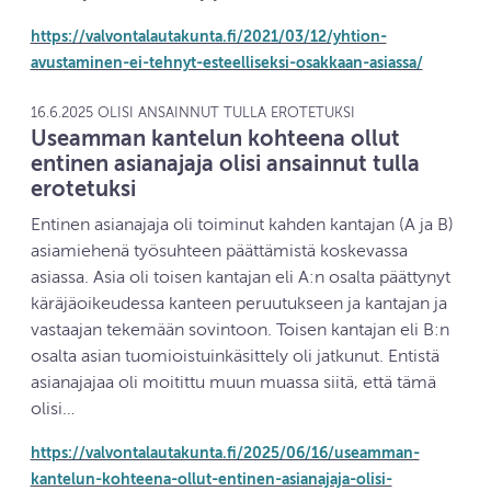
https://valvontalautakunta.fi/2021/03/12/yhtion-
avustaminen-ei-tehnyt-esteelliseksi-osakkaan-asiassa/
16.6.2025 OLISI ANSAINNUT TULLA EROTETUKSI
Useamman kantelun kohteena ollut
entinen asianajaja olisi ansainnut tulla
erotetuksi
Entinen asianajaja oli toiminut kahden kantajan (A ja B)
asiamiehenä työsuhteen päättämistä koskevassa
asiassa. Asia oli toisen kantajan eli A:n osalta päättynyt
käräjäoikeudessa kanteen peruutukseen ja kantajan ja
vastaajan tekemään sovintoon. Toisen kantajan eli B:n
osalta asian tuomioistuinkäsittely oli jatkunut. Entistä
asianajajaa oli moitittu muun muassa siitä, että tämä
olisi…
https://valvontalautakunta.fi/2025/06/16/useamman-
kantelun-kohteena-ollut-entinen-asianajaja-olisi-