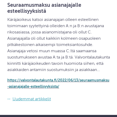
Seuraamusmaksu asianajajalle
esteellisyyksistä
Käräjäoikeus katsoi asianajajan olleen esteellinen
toimimaan syytettyinä olleiden A:n ja B:n avustajana
rikosasiassa, jossa asianomistajana oli ollut C.
Asianajajalla oli ollut kaikkiin kolmeen osapuoleen
pitkäkestoinen aikaisempi toimeksiantosuhde.
Asianajaja vetosi muun muassa C:ltä saamaansa
suostumukseen avustaa A:ta ja B:tä. Valvontalautakunta
kiinnitti käräjäoikeuden tavoin huomiota siihen, että
asiakkaiden antamiin suostumuksiin ja asiakkaan…
https://valvontalautakunta.fi/2022/06/13/seuraamusmaksu
-asianajajalle-esteellisyyksista/
Artikkelien selaus
Uudemmat artikkelit