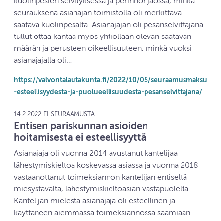
kuolinpesien selvityksessä ja perinnönjaossa, minkä
seurauksena asianajan toimistolla oli merkittävä
saatava kuolinpesältä. Asianajajan oli pesänselvittäjänä
tullut ottaa kantaa myös yhtiöllään olevan saatavan
määrän ja perusteen oikeellisuuteen, minkä vuoksi
asianajajalla oli…
https://valvontalautakunta.fi/2022/10/05/seuraamusmaksu
-esteellisyydesta-ja-puolueellisuudesta-pesanselvittajana/
14.2.2022 EI SEURAAMUSTA
Entisen pariskunnan asioiden
hoitamisesta ei esteellisyyttä
Asianajaja oli vuonna 2014 avustanut kantelijaa
lähestymiskieltoa koskevassa asiassa ja vuonna 2018
vastaanottanut toimeksiannon kantelijan entiseltä
miesystävältä, lähestymiskieltoasian vastapuolelta.
Kantelijan mielestä asianajaja oli esteellinen ja
käyttäneen aiemmassa toimeksiannossa saamiaan