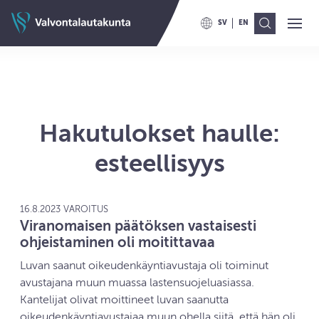
Siirry sisältöön
Valvontalautakunnan etusivulle
SV
EN
Ava
Val
VAIHDA KIELELLE SWITCH TO
VAIHDA KIELELLE ENG
Hakutulokset haulle:
esteellisyys
16.8.2023 VAROITUS
Viranomaisen päätöksen vastaisesti
ohjeistaminen oli moitittavaa
Luvan saanut oikeudenkäyntiavustaja oli toiminut
avustajana muun muassa lastensuojeluasiassa.
Kantelijat olivat moittineet luvan saanutta
oikeudenkäyntiavustajaa muun ohella siitä, että hän oli